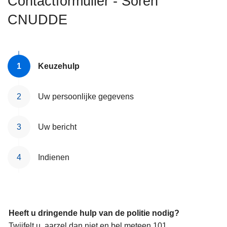
Contactformulier - Sören
n
CNUDDE
h
o
u
d
Keuzehulp
g
a
a
Uw persoonlijke gegevens
n
Uw bericht
Indienen
Heeft u dringende hulp van de politie nodig?
Twijfelt u, aarzel dan niet en bel meteen 101.