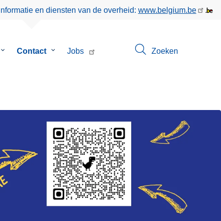
informatie en diensten van de overheid:
www.belgium.be
Submenu
Contact
Submenu
Jobs
Zoeken
van
van
Over
Contact
ons