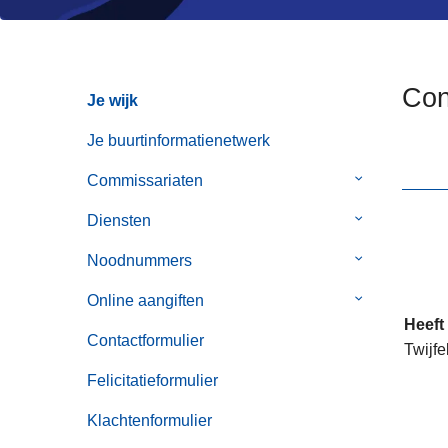
n
h
o
u
Con
Je wijk
d
g
Je buurtinformatienetwerk
a
Commissariaten
Submenu
a
van
n
Diensten
Submenu
Commissaria
van
Noodnummers
Submenu
Diensten
van
Online aangiften
Submenu
Noodnummer
Heeft
van
Contactformulier
Twijfe
Online
aangiften
Felicitatieformulier
Klachtenformulier