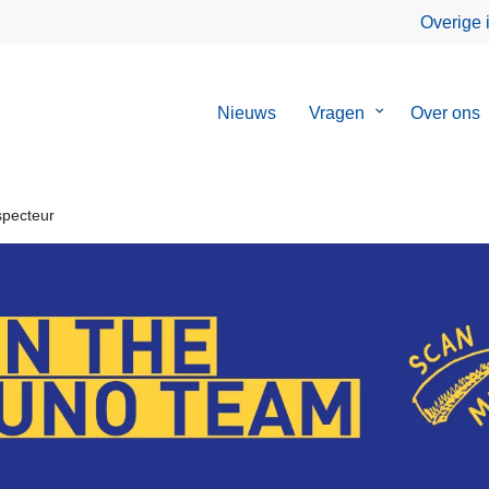
Overige 
Nieuws
Vragen
Submenu
Over ons
van
Vragen
specteur