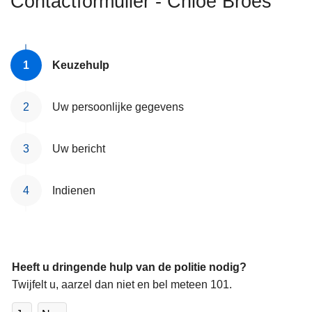
Contactformulier - Chloë Broes
n
h
o
u
Keuzehulp
d
g
Uw persoonlijke gegevens
a
a
Uw bericht
n
Indienen
Heeft u dringende hulp van de politie nodig?
Twijfelt u, aarzel dan niet en bel meteen 101.