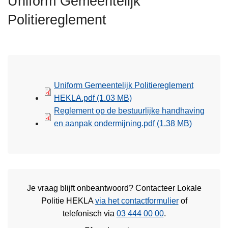
Uniform Gemeentelijk
n
Politiereglement
h
o
u
d
g
a
Uniform Gemeentelijk Politiereglement
a
HEKLA.pdf
(1.03 MB)
n
Reglement op de bestuurlijke handhaving
en aanpak ondermijning.pdf
(1.38 MB)
Je vraag blijft onbeantwoord? Contacteer Lokale
Politie HEKLA
via het contactformulier
of
telefonisch via
03 444 00 00
.