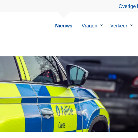
Overige 
Nieuws
Vragen
Submenu
Verkeer
Su
van
van
Vragen
Ver