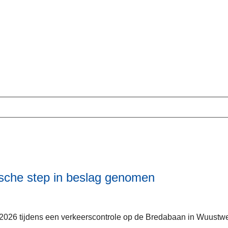
ers
ische step in beslag genomen
2026 tijdens een verkeerscontrole op de Bredabaan in Wuustwez