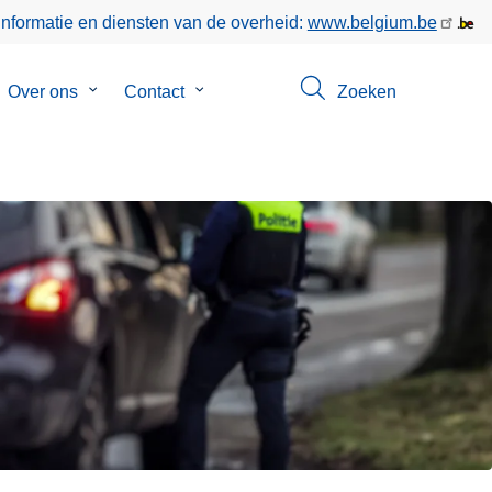
informatie en diensten van de overheid:
www.belgium.be
bmenu
Over ons
Submenu
Contact
Submenu
Zoeken
van
van
keer
Over
Contact
ons