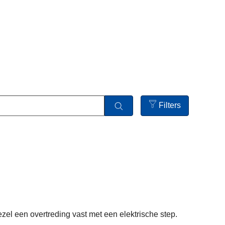
Filters
Open
filters
L
e
e
s
m
e
e
el een overtreding vast met een elektrische step.
r
L