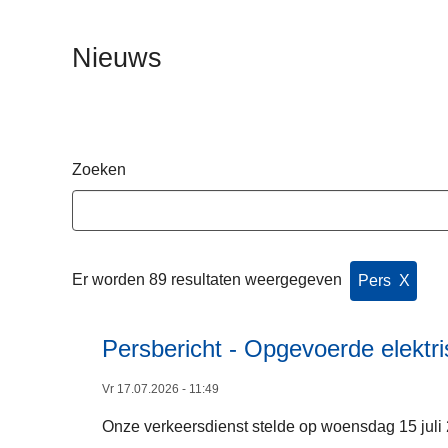
n
h
Nieuws
o
u
d
g
a
Zoeken
a
n
Er worden 89 resultaten weergegeven
Pers
Clear P
X
Persbericht - Opgevoerde elektr
Vr 17.07.2026 - 11:49
Onze verkeersdienst stelde op woensdag 15 juli 