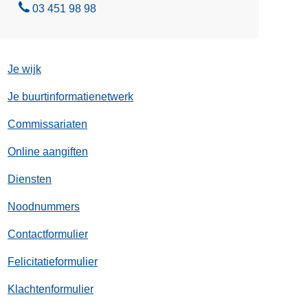
s
B
03 451 98 98
(
e
D
l
P
Je wijk
A
)
Je buurtinformatienetwerk
Commissariaten
Online aangiften
Diensten
Noodnummers
Contactformulier
Felicitatieformulier
Klachtenformulier