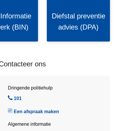
s
t
 Informatie
Diefstal preventie
a
l
erk (BIN)
advies (DPA)
p
r
e
v
e
Contacteer ons
n
t
i
Dringende politiehulp
e
a
B
101
d
e
Een afspraak maken
v
l
i
Algemene informatie
e