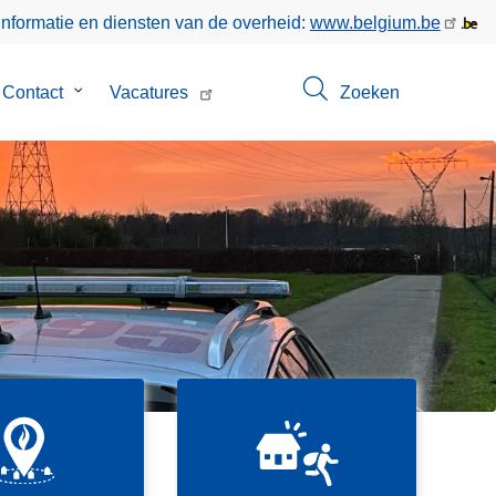
informatie en diensten van de overheid:
www.belgium.be
menu
Contact
Submenu
Vacatures
Zoeken
van
Contact
D
i
SVG
e
f