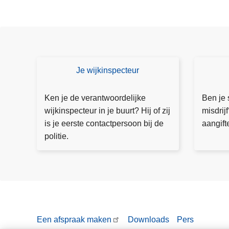
e
c
h
o
u
t
Je wijkinspecteur
C
D
o
o
n
e
Ken je de verantwoordelijke
Ben je 
t
a
wijkinspecteur in je buurt? Hij of zij
misdrij
a
a
is je eerste contactpersoon bij de
aangift
ct
n
politie.
e
g
e
ift
r
e
j
e
w
Een afspraak maken
Downloads
Pers
ij