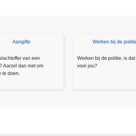
g
l
e
m
e
n
Aangifte
Werken bij de politi
Ik
t
w
v
il
slachtoffer van een
Werken bij de politie, is dat
a
m
f? Aarzel dan niet om
voor jou?
n
e
e te doen.
a
e
f
r
1
w
j
et
u
e
l
n
i
2