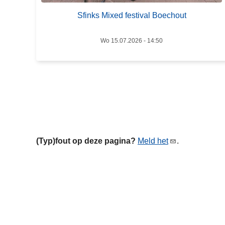
n
Sfinks Mixed festival Boechout
k
s
M
Wo 15.07.2026 - 14:50
i
x
e
d
f
e
s
(Typ)fout op deze pagina?
Meld het
.
t
i
v
a
l
B
o