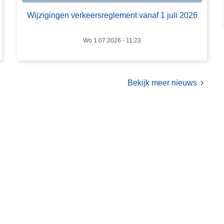
z
(
Wijzigingen verkeersreglement vanaf 1 juli 2026
i
B
g
I
i
Wo 1.07.2026 - 11:23
N
n
)
g
e
Bekijk meer nieuws
n
v
e
r
k
e
e
r
s
r
e