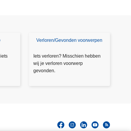
e
Verloren/Gevonden voorwerpen
V
e
rl
 iets
Iets verloren? Misschien hebben
o
wij je verloren voorwerp
r
gevonden.
e
n
v
o
o
r
w
e