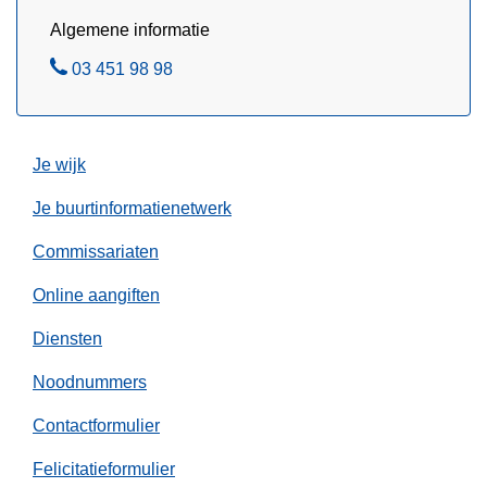
n
Algemene informatie
a
B
03 451 98 98
f
e
1
l
j
u
Je wijk
l
i
Je buurtinformatienetwerk
2
Commissariaten
0
2
Online aangiften
6
Diensten
Noodnummers
Contactformulier
Felicitatieformulier