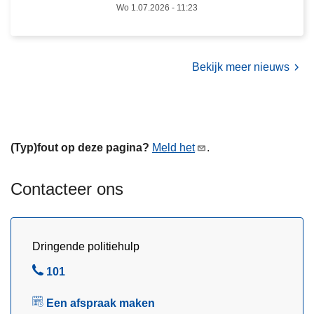
e
Wo 1.07.2026 - 11:23
r
k
e
Bekijk meer nieuws
e
r
s
r
(Typ)fout op deze pagina?
Meld het
.
e
g
l
Contacteer ons
e
m
e
Dringende politiehulp
n
t
B
101
v
e
Een afspraak maken
a
l