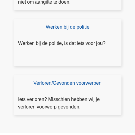
a
niet om aangifte te doen.
w
a
ij
n
ki
g
Werken bij de politie
Ik
n
ift
w
s
e
il
p
Werken bij de politie, is dat iets voor jou?
m
e
e
ct
e
e
r
u
w
r
Verloren/Gevonden voorwerpen
V
et
e
e
rl
Iets verloren? Misschien hebben wij je
n
o
verloren voorwerp gevonden.
r
e
n