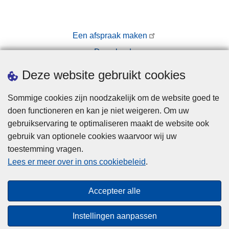
v
o
o
Een afspraak maken
r
Downloads
w
e
Pers
Deze website gebruikt cookies
r
p
Sommige cookies zijn noodzakelijk om de website goed te
e
doen functioneren en kan je niet weigeren. Om uw
n
gebruikservaring te optimaliseren maakt de website ook
gebruik van optionele cookies waarvoor wij uw
toestemming vragen.
Disclaimer
Lees er meer over in ons cookiebeleid
.
Privacy
Cookies
Accepteer alle
Toegankelijkheid
Instellingen aanpassen