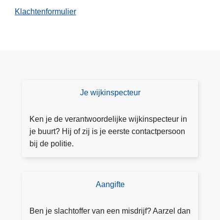
Klachtenformulier
Je wijkinspecteur
C
o
n
Ken je de verantwoordelijke wijkinspecteur in
t
je buurt? Hij of zij is je eerste contactpersoon
a
bij de politie.
ct
e
e
Aangifte
D
r
o
j
e
Ben je slachtoffer van een misdrijf? Aarzel dan
e