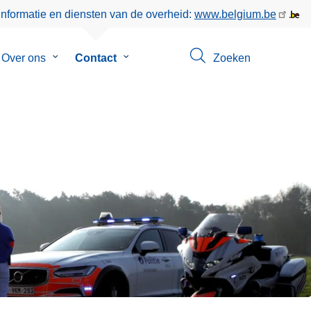
informatie en diensten van de overheid:
www.belgium.be
menu
Over ons
Submenu
Contact
Submenu
Zoeken
van
van
eer
Over
Contact
ons