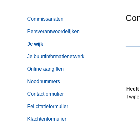
n
h
Con
Commissariaten
o
u
Persverantwoordelijken
d
g
Je wijk
a
Je buurtinformatienetwerk
a
n
Online aangiften
Noodnummers
Heeft
Contactformulier
Twijfe
Felicitatieformulier
Klachtenformulier