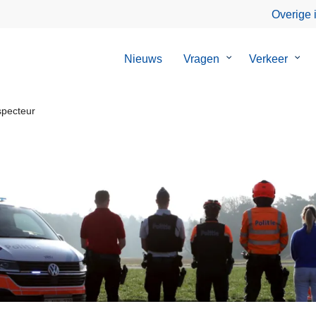
Overige 
Nieuws
Vragen
Submenu
Verkeer
Sub
van
van
Vragen
Verk
specteur