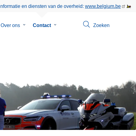
informatie en diensten van de overheid:
www.belgium.be
menu
Over ons
Submenu
Contact
Submenu
Zoeken
van
van
eer
Over
Contact
ons