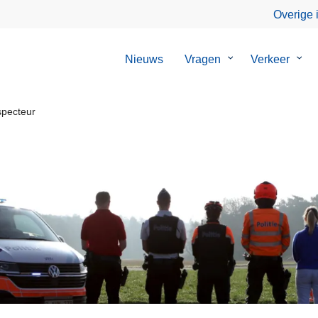
Overige 
Nieuws
Vragen
Submenu
Verkeer
Sub
van
van
Vragen
Verk
specteur