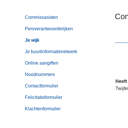
n
h
Con
Commissariaten
o
u
Persverantwoordelijken
d
g
Je wijk
a
Je buurtinformatienetwerk
a
n
Online aangiften
Noodnummers
Heeft
Contactformulier
Twijfe
Felicitatieformulier
Klachtenformulier