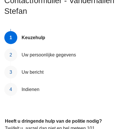
Contactformulier - Vanderhallen
n
Stefan
h
o
u
d
Keuzehulp
g
a
a
Uw persoonlijke gegevens
n
Uw bericht
Indienen
Heeft u dringende hulp van de politie nodig?
Twijfelt u, aarzel dan niet en bel meteen 101.