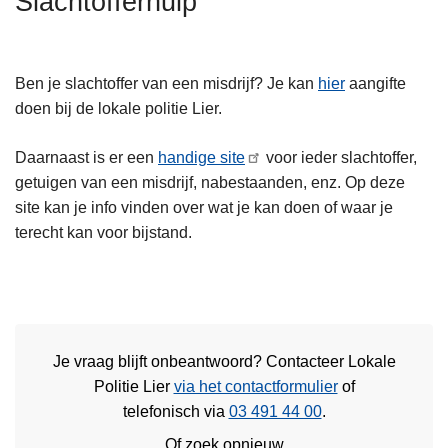
Slachtofferhulp
n
h
o
Ben je slachtoffer van een misdrijf? Je kan
hier
aangifte
u
doen bij de lokale politie Lier.
d
g
Daarnaast is er een
handige site
voor ieder slachtoffer,
a
getuigen van een misdrijf, nabestaanden, enz. Op deze
a
site kan je info vinden over wat je kan doen of waar je
n
terecht kan voor bijstand.
Je vraag blijft onbeantwoord? Contacteer Lokale
Politie Lier
via het contactformulier
of
telefonisch via
03 491 44 00
.
Of zoek opnieuw