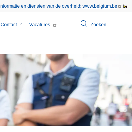
informatie en diensten van de overheid:
www.belgium.be
menu
Contact
Submenu
Vacatures
Zoeken
van
Contact