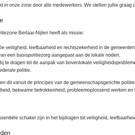
t in onze zone door alle medewerkers. We stellen jullie graag 
ie
itiezone Berlaar-Nijlen heeft als missie:
De veiligheid, leefbaarheid en rechtszekerheid in de gemeenten
van een basispolitiezorg aangepast aan de lokale noden.
Bij te dragen tot de aanpak van bovenlokale veiligheidsproble
federale politie.
n dit vanuit de principes van de gemeenschapsgerichte politi
theid, bekwame betrokkenheid, probleemoplossend werken en h
sentiële schakel zijn in het bijdragen tot veiligheid, leefbaarhe
den