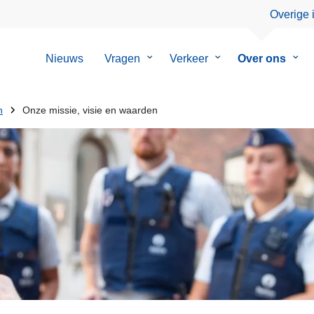
Overige 
Nieuws
Vragen
Submenu
Verkeer
Submenu
Over ons
Sub
van
van
van
Vragen
Verkeer
Over
ons
n
Onze missie, visie en waarden