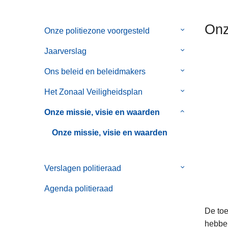
n
h
Onz
Onze politiezone voorgesteld
Submenu
o
van
u
Jaarverslag
Submenu
Onze
d
van
politiezone
g
Ons beleid en beleidmakers
Submenu
Jaarverslag
voorgesteld
a
van
Het Zonaal Veiligheidsplan
Submenu
a
Ons
van
n
beleid
Onze missie, visie en waarden
Submenu
Het
en
van
Zonaal
Onze missie, visie en waarden
beleidmakers
Onze
Veiligheidspl
missie,
visie
Verslagen politieraad
Submenu
en
van
Agenda politieraad
waarden
Verslagen
politieraad
De toe
hebben