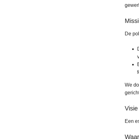
gewerk
Miss
De pol
We doe
gerich
Visie
Een es
Waar