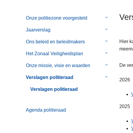
n
h
Ver
Onze politiezone voorgesteld
Submenu
o
van
u
Jaarverslag
Submenu
Onze
d
van
politiezone
g
Hier k
Ons beleid en beleidmakers
Submenu
Jaarverslag
voorgesteld
a
meemak
van
Het Zonaal Veiligheidsplan
Submenu
a
Ons
van
n
beleid
De ver
Onze missie, visie en waarden
Submenu
Het
en
van
Zonaal
Verslagen politieraad
Submenu
beleidmakers
2026
Onze
Veiligheidspl
van
missie,
Verslagen politieraad
Verslagen
visie
politieraad
en
2025
Agenda politieraad
waarden