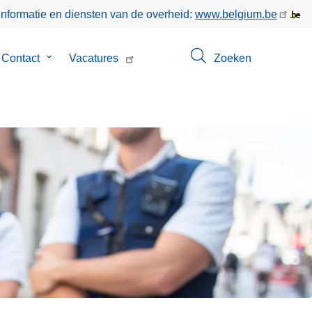
informatie en diensten van de overheid:
www.belgium.be
menu
Contact
Submenu
Vacatures
Zoeken
van
Contact