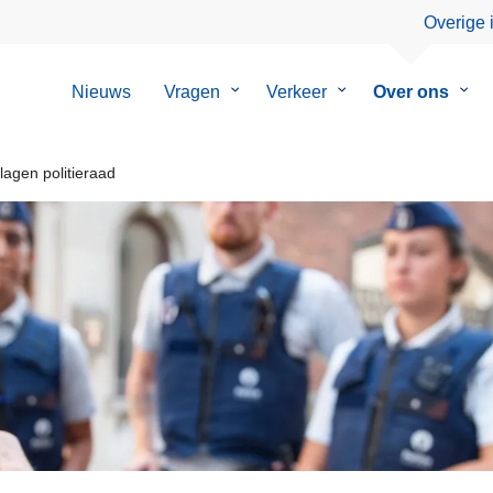
Overige 
Nieuws
Vragen
Submenu
Verkeer
Submenu
Over ons
Sub
van
van
van
Vragen
Verkeer
Over
ons
lagen politieraad