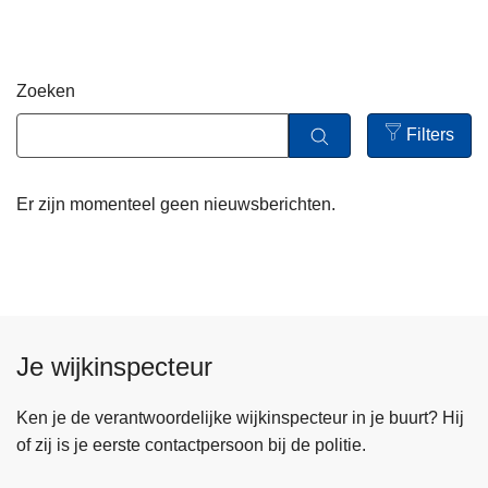
n
h
o
Zoeken
u
d
Filters
g
Open
a
filters
Er zijn momenteel geen nieuwsberichten.
a
n
Je wijkinspecteur
Ken je de verantwoordelijke wijkinspecteur in je buurt? Hij
of zij is je eerste contactpersoon bij de politie.