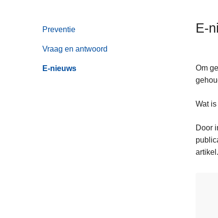
n
h
E-n
Preventie
o
u
Vraag en antwoord
d
g
Om gel
E-nieuws
a
gehoud
a
Wat is
n
Door i
public
artikel