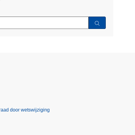
w
eraad door wetswijziging