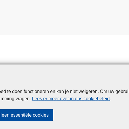
d te doen functioneren en kan je niet weigeren. Om uw gebrui
Disclaimer
Privacy
Cookies
Toegankelijkheid
temming vragen.
Lees er meer over in ons cookiebeleid
.
© 2026 Politie.be
lleen essentiële cookies