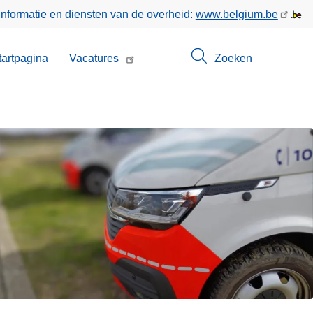
informatie en diensten van de overheid:
www.belgium.be
enu
tartpagina
Vacatures
Zoeken
t