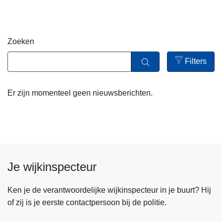
n
h
o
Zoeken
u
d
Filters
g
Open
a
filters
Er zijn momenteel geen nieuwsberichten.
a
n
Je wijkinspecteur
Ken je de verantwoordelijke wijkinspecteur in je buurt? Hij
of zij is je eerste contactpersoon bij de politie.