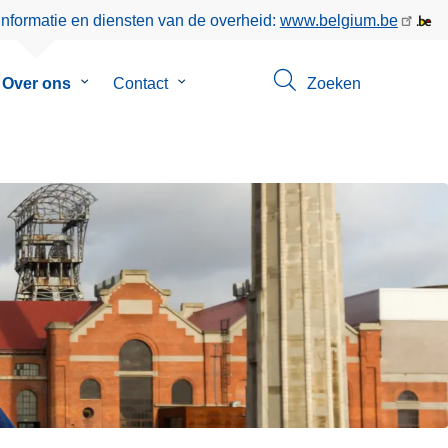
informatie en diensten van de overheid:
www.belgium.be
menu
Over ons
Submenu
Contact
Submenu
Zoeken
van
van
eer
Over
Contact
ons