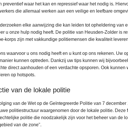
 preventief waar het kan en repressief waar het nodig is. Hierv
rkers die allemaal werken aan een veilige en leefbare omgev
erzoeken elke aanwijzing die kan leiden tot opheldering van een
r u onze hulp nodig heeft. De politie van Heusden-Zolder is re
e-korps zijn met vakkundige politiemensen die kwaliteit leveren
ns waarvoor u ons nodig heeft en u kunt op ons rekenen. Uw op
 manier kunnen optreden. Dankzij uw tips kunnen wij bijvoorbe
hte direct aanhouden of een verdachte opsporen. Ook kunnen w
leren op hotspots.
tie van de lokale politie
olging van de Wet op de Geïntegreerde Politie van 7 december 1
uwe politiestructuur waargenomen door de lokale politie. Deze f
echtelijke politie die noodzakelijk zijn voor het beheer van de
ebied van de zone".