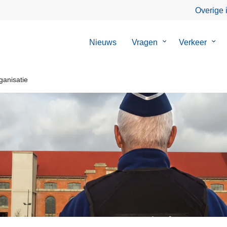
Overige 
Nieuws
Vragen
Submenu
Verkeer
Sub
van
van
Vragen
Verk
anisatie