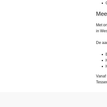
Meer
Met on
in Wes
De aan
Vanaf 
Tessen