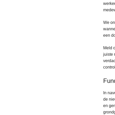
werken
medewe
We ond
wannee
een do
Meld o
juiste
verdac
contro
Func
In nav
de nie
en ger
grondg