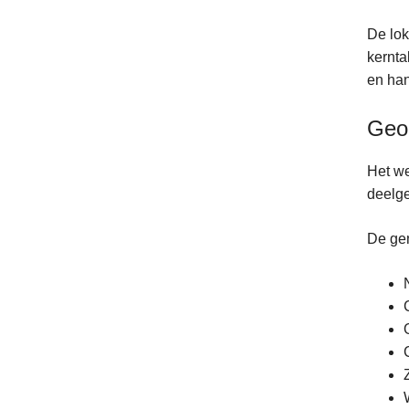
De lok
kernta
en ha
Geo
Het we
deelg
De gem