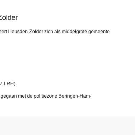
Zolder
eert Heusden-Zolder zich als middelgrote gemeente
PZ LRH)
ngegaan met de politiezone Beringen-Ham-