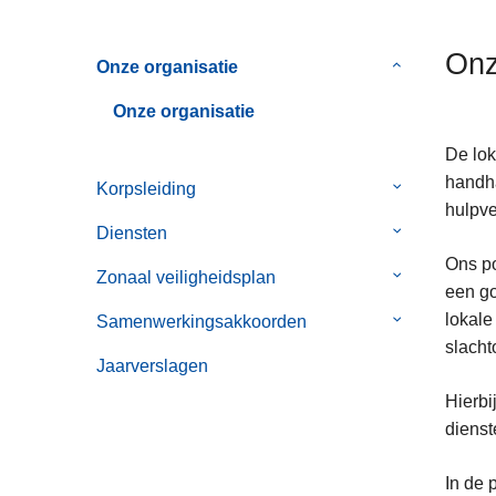
n
h
Onz
Onze organisatie
Submenu
o
van
u
Onze organisatie
Onze
d
organisatie
g
De lok
a
handha
Korpsleiding
Submenu
a
hulpve
van
Diensten
Submenu
n
Korpsleiding
van
Ons po
Zonaal veiligheidsplan
Submenu
Diensten
een go
van
lokale
Samenwerkingsakkoorden
Submenu
Zonaal
slacht
van
veiligheidspl
Jaarverslagen
Samenwerkin
Hierbi
dienste
In de 