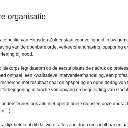
e organisatie
ale politie van Heusden-Zolder staat voor veiligheid in uw gemee
ving van de openbare orde, verkeershandhaving, opsporing en o
rlening bij nood.
litiekorps legt daarom op de eerste plaats de nadruk op professi
ed onthaal, een kwalitatieve interventieafhandeling, een profes
 recherche met resultaat naar de opsporing en opheldering van f
offerbejegening in functie van opvang en begeleiding van slachto
an
gsakkoorden
j ondersteunen ook alle niet-operationele diensten onze opdracht
n,...).
praktijk betekent dit dat we er alles aan doen om zichtbaar en 