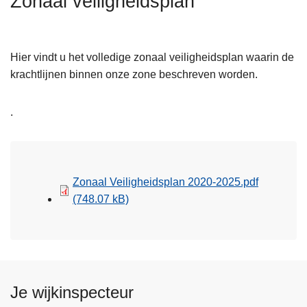
Zonaal veiligheidsplan
n
h
o
Hier vindt u het volledige zonaal veiligheidsplan waarin de
u
krachtlijnen binnen onze zone beschreven worden.
d
g
.
a
a
n
Zonaal Veiligheidsplan 2020-2025.pdf
(748.07 kB)
Je wijkinspecteur