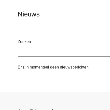
n
h
Nieuws
o
u
d
g
a
Zoeken
a
n
Er zijn momenteel geen nieuwsberichten.