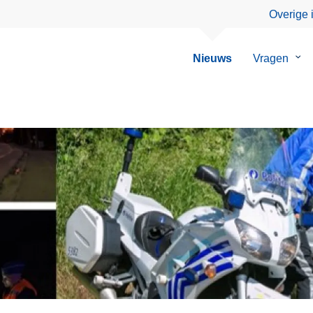
Overige 
Nieuws
Vragen
Su
van
Vra