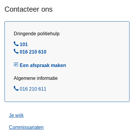
u
Contacteer ons
g
u
s
t
Dringende politiehulp
u
B
101
s
e
B
016 210 610
2
l
e
0
Een afspraak maken
l
2
6
Algemene informatie
B
016 210 611
e
l
Je wijk
Commissariaten