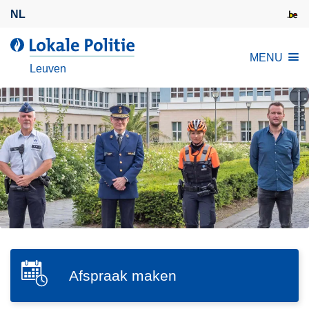
O
NL
v
e
d
MENU
r
e
Leuven
s
L
l
o
a
k
a
a
n
l
e
e
n
P
n
o
a
l
a
i
r
t
d
SVG
i
Afspraak maken
A
e
e
f
i