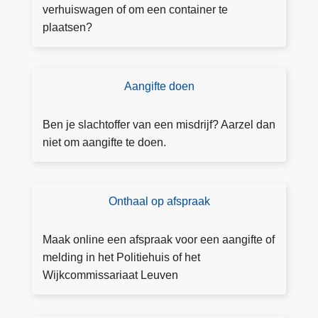
g
verhuiswagen of om een container te
u
plaatsen?
n
n
i
Aangifte doen
D
n
o
g
e
Ben je slachtoffer van een misdrijf? Aarzel dan
a
a
niet om aangifte te doen.
a
a
n
n
v
g
Onthaal op afspraak
B
r
ift
o
a
e
e
g
Maak online een afspraak voor een aangifte of
k
e
melding in het Politiehuis of het
e
n
Wijkcommissariaat Leuven
e
n