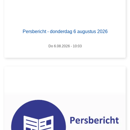
m
h
i
t
n
L
-
a
e
d
l
e
Persbericht - donderdag 6 augustus 2026
o
i
s
n
t
m
Do 6.08.2026 - 10:03
d
e
e
e
i
e
r
t
r
d
o
a
v
g
e
6
r
a
P
u
e
g
r
u
s
s