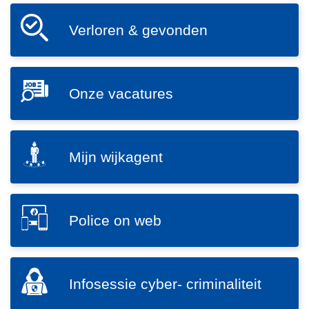
s
n
SVG
p
h
Verloren & gevonden
V
r
o
e
a
u
r
a
d
SVG
l
Onze vacatures
k
g
O
o
m
a
n
r
a
a
z
e
k
n
SVG
e
Mijn wijkagent
n
e
M
v
&
n
i
a
g
j
c
e
SVG
n
Police on web
a
v
P
w
t
o
o
i
u
n
l
j
L
r
SVG
d
i
Infosessie cyber- criminaliteit
k
e
e
I
e
c
a
e
s