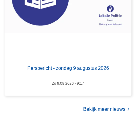
b
u
e
s
r
2
i
0
c
2
h
6
t
-
z
Persbericht - zondag 9 augustus 2026
o
n
Zo 9.08.2026 - 9:17
d
a
g
9
Bekijk meer nieuws
a
u
g