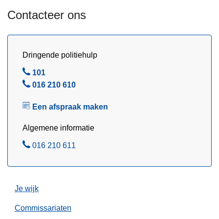
u
Contacteer ons
s
t
u
s
Dringende politiehulp
2
B
101
0
e
B
016 210 610
2
l
e
6
Een afspraak maken
l
Algemene informatie
B
016 210 611
e
l
Je wijk
Commissariaten