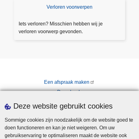
a
Verloren voorwerpen
V
f
e
s
rl
Iets verloren? Misschien hebben wij je
p
o
verloren voorwerp gevonden.
r
r
a
e
a
n
k
v
o
o
Een afspraak maken
r
Downloads
w
e
Pers
Deze website gebruikt cookies
r
p
Sommige cookies zijn noodzakelijk om de website goed te
e
doen functioneren en kan je niet weigeren. Om uw
n
gebruikservaring te optimaliseren maakt de website ook