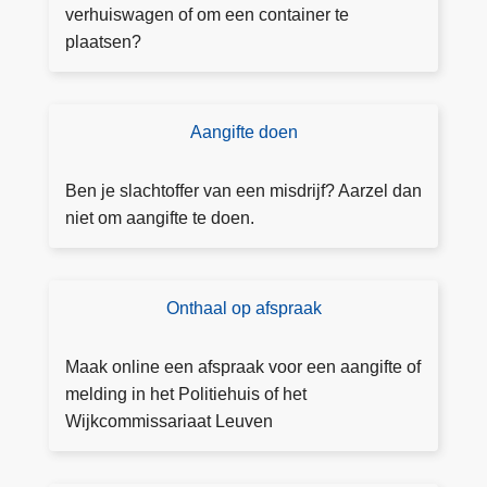
g
verhuiswagen of om een container te
u
plaatsen?
n
n
i
Aangifte doen
D
n
o
g
e
Ben je slachtoffer van een misdrijf? Aarzel dan
a
a
niet om aangifte te doen.
a
a
n
n
v
g
Onthaal op afspraak
B
r
ift
o
a
e
e
g
Maak online een afspraak voor een aangifte of
k
e
melding in het Politiehuis of het
e
n
Wijkcommissariaat Leuven
e
n