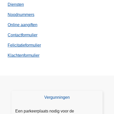
Diensten
Noodnummers
Online aangiften
Contactformulier
Felicitatieformulier
Klachtenformulier
Vergunningen
V
e
r
Een parkeerplaats nodig voor de