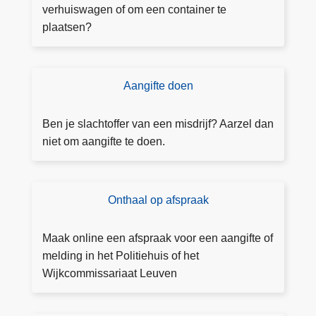
g
verhuiswagen of om een container te
u
plaatsen?
n
n
i
Aangifte doen
D
n
o
g
e
Ben je slachtoffer van een misdrijf? Aarzel dan
a
a
niet om aangifte te doen.
a
a
n
n
v
g
Onthaal op afspraak
B
r
ift
o
a
e
e
g
Maak online een afspraak voor een aangifte of
k
e
melding in het Politiehuis of het
e
n
Wijkcommissariaat Leuven
e
n