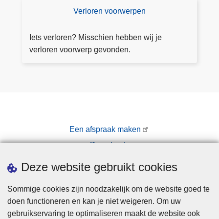
a
Verloren voorwerpen
V
f
e
s
rl
Iets verloren? Misschien hebben wij je
p
o
verloren voorwerp gevonden.
r
r
a
e
a
n
k
v
o
o
Een afspraak maken
r
Downloads
w
e
Pers
Deze website gebruikt cookies
r
p
Sommige cookies zijn noodzakelijk om de website goed te
e
doen functioneren en kan je niet weigeren. Om uw
n
gebruikservaring te optimaliseren maakt de website ook