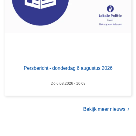
b
2
e
0
r
2
i
6
c
h
t
-
d
Persbericht - donderdag 6 augustus 2026
o
n
Do 6.08.2026 - 10:03
d
e
r
d
Bekijk meer nieuws
a
g
6