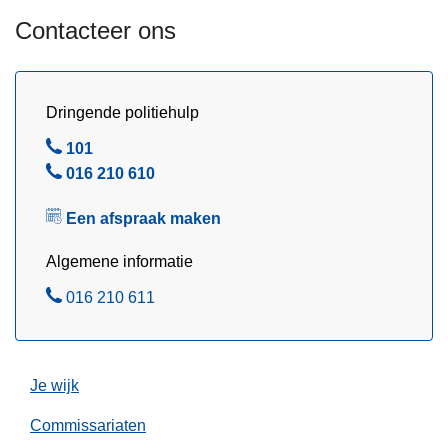
a
Contacteer ons
u
g
u
s
Dringende politiehulp
t
B
101
u
e
B
016 210 610
s
l
e
2
Een afspraak maken
l
0
2
Algemene informatie
6
B
016 210 611
e
l
Je wijk
Commissariaten