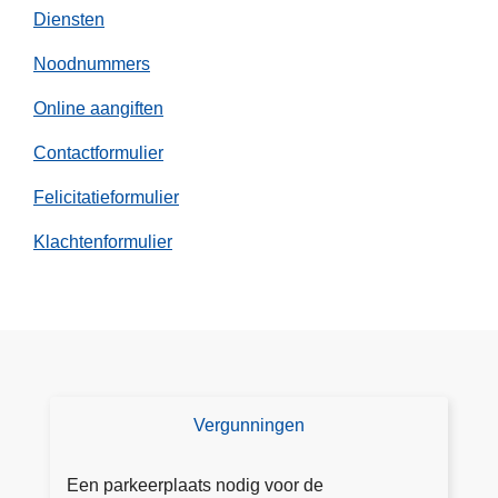
Diensten
Noodnummers
Online aangiften
Contactformulier
Felicitatieformulier
Klachtenformulier
Vergunningen
V
e
r
Een parkeerplaats nodig voor de