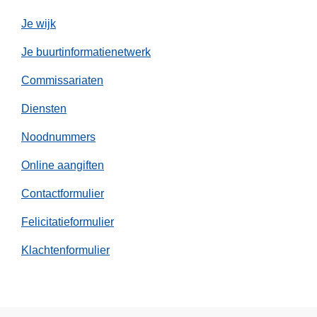
b
e
Je wijk
e
Je buurtinformatienetwerk
k
/
Commissariaten
L
Diensten
u
b
Noodnummers
b
e
Online aangiften
e
Contactformulier
k
)
Felicitatieformulier
s
Klachtenformulier
t
a
p
t