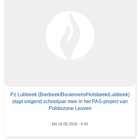
v
e
r
P
z
L
u
b
b
e
e
k
(
Pz Lubbeek (Bierbeek/Boutersem/Holsbeek/Lubbeek)
stapt volgend schooljaar mee in het PAS-project van
B
Politiezone Leuven
i
e
Ma 18.05.2026 - 9:40
r
b