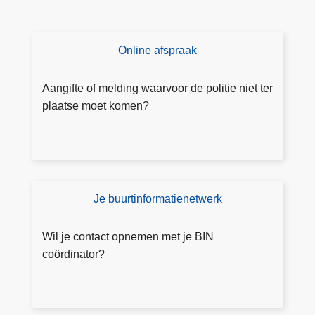
v
o
l
Online afspraak
M
g
a
e
a
Aangifte of melding waarvoor de politie niet ter
n
k
plaatse moet komen?
d
o
s
nl
c
in
h
e
o
e
Je buurtinformatienetwerk
o
D
e
l
o
n
j
e
Wil je contact opnemen met je BIN
af
a
a
coördinator?
s
a
a
p
r
n
r
m
g