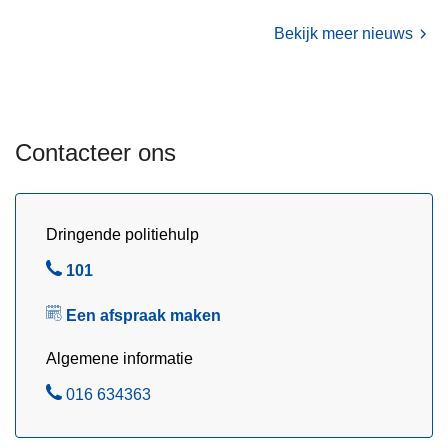
e
e
Bekijk meer nieuws
k
/
B
o
Contacteer ons
u
t
e
r
Dringende politiehulp
s
B
101
e
e
m
Een afspraak maken
l
/
H
Algemene informatie
o
B
016 634363
l
e
s
l