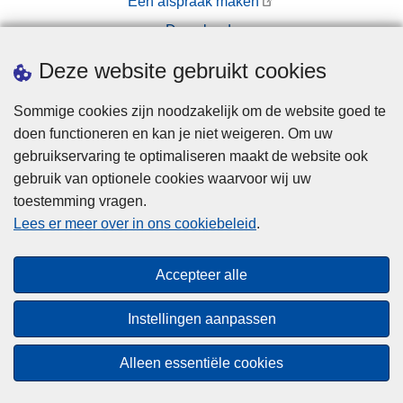
Een afspraak maken
r
v
Downloads
w
a
e
n
Pers
Deze website gebruikt cookies
r
P
p
o
Sommige cookies zijn noodzakelijk om de website goed te
e
l
doen functioneren en kan je niet weigeren. Om uw
n
i
gebruikservaring te optimaliseren maakt de website ook
t
gebruik van optionele cookies waarvoor wij uw
i
toestemming vragen.
Disclaimer
e
Lees er meer over in ons cookiebeleid
.
Privacy
z
o
Cookies
Accepteer alle
n
Toegankelijkheid
e
Instellingen aanpassen
L
© 2026 Politie.be
e
Alleen essentiële cookies
u
v