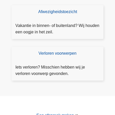
a
e
ift
a
e
e
Afwezigheidstoezicht
T
k
i
o
n
e
Vakantie in binnen- of buitenland? Wij houden
h
z
een oogje in het zeil.
e
i
t
c
P
h
Verloren voorwerpen
V
A
t
e
S
a
rl
-
Iets verloren? Misschien hebben wij je
a
o
p
verloren voorwerp gevonden.
n
r
r
v
e
o
r
n
j
a
v
e
g
o
c
e
o
t
n