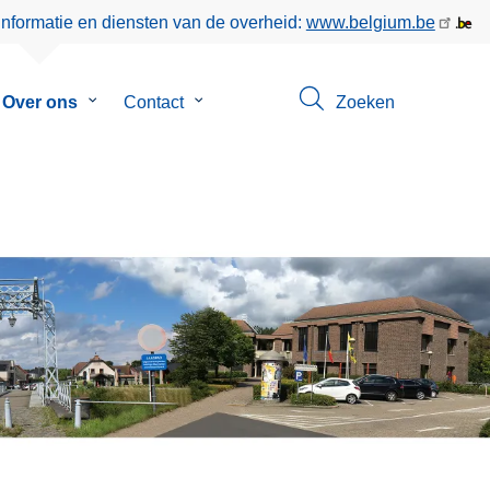
informatie en diensten van de overheid:
www.belgium.be
menu
Over ons
Submenu
Contact
Submenu
Zoeken
van
van
eer
Over
Contact
ons