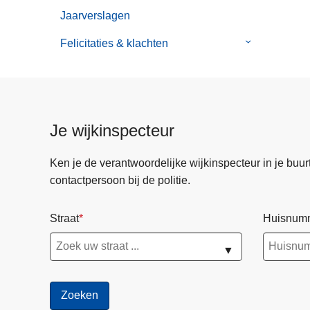
van
Jaarverslagen
Zonaal
Veiligheidspl
Felicitaties & klachten
Submenu
van
Felicitaties
&
klachten
Je wijkinspecteur
Ken je de verantwoordelijke wijkinspecteur in je buurt? 
contactpersoon bij de politie.
Straat
Huisnum
▼