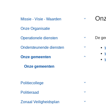
n
h
o
Onz
Missie - Visie - Waarden
Submenu
u
van
d
Onze Organisatie
Missie
g
-
De gem
Operationele diensten
Submenu
a
Visie
van
a
Ondersteunende diensten
Submenu
-
Operationele
n
van
Waarden
diensten
Onze gemeenten
Submenu
Ondersteune
van
diensten
Onze gemeenten
Onze
gemeenten
Politiecollege
Submenu
van
Politieraad
Submenu
Politiecollege
van
Zonaal Veiligheidsplan
Submenu
Politieraad