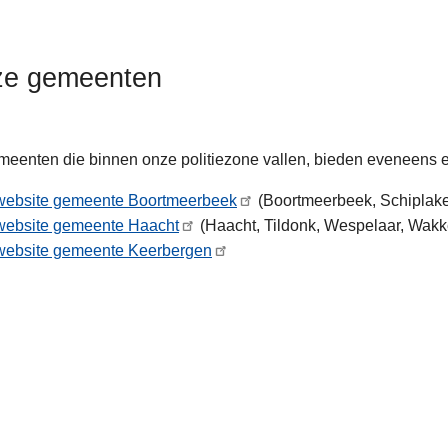
e gemeenten
eenten die binnen onze politiezone vallen, bieden eveneens 
website gemeente Boortmeerbeek
(Boortmeerbeek, Schiplake
website gemeente Haacht
(Haacht, Tildonk, Wespelaar, Wakk
nde
website gemeente Keerbergen