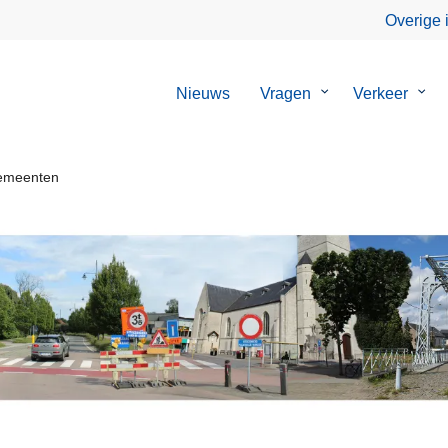
Overige 
Nieuws
Vragen
Submenu
Verkeer
Sub
van
van
Vragen
Verk
emeenten