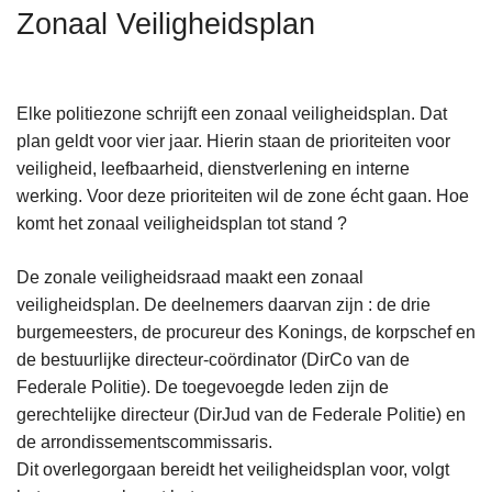
n
Zonaal Veiligheidsplan
h
o
u
Elke politiezone schrijft een zonaal veiligheidsplan. Dat
d
plan geldt voor vier jaar. Hierin staan de prioriteiten voor
g
veiligheid, leefbaarheid, dienstverlening en interne
a
werking. Voor deze prioriteiten wil de zone écht gaan. Hoe
a
komt het zonaal veiligheidsplan tot stand ?
n
De zonale veiligheidsraad maakt een zonaal
veiligheidsplan. De deelnemers daarvan zijn : de drie
burgemeesters, de procureur des Konings, de korpschef en
de bestuurlijke directeur-coördinator (DirCo van de
Federale Politie). De toegevoegde leden zijn de
gerechtelijke directeur (DirJud van de Federale Politie) en
de arrondissementscommissaris.
Dit overlegorgaan bereidt het veiligheidsplan voor, volgt