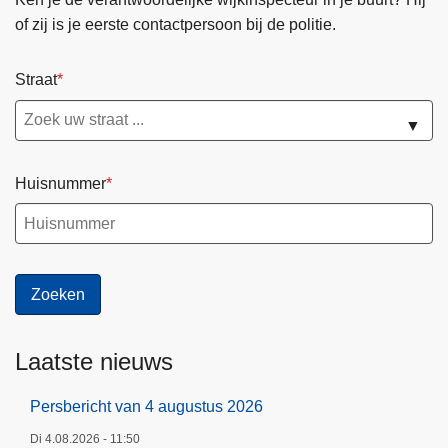
h
a
i
of zij is je eerste contactpersoon bij de politie.
t
g
2
1
i
0
Straat
6
n
2
f
a
6
▼
e
b
r
Huisnummer
u
a
r
i
2
0
Laatste nieuws
2
6
Persbericht van 4 augustus 2026
Di 4.08.2026 - 11:50