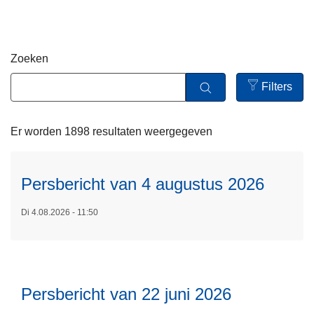
n
h
o
Zoeken
u
d
Filters
L
g
Open
e
a
filters
e
Er worden 1898 resultaten weergegeven
a
s
n
m
e
Persbericht van 4 augustus 2026
e
L
r
Di 4.08.2026 - 11:50
e
o
e
v
s
e
m
r
e
Persbericht van 22 juni 2026
P
e
L