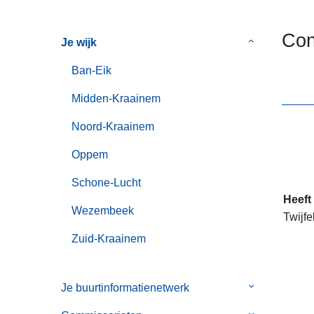
n
h
Con
Je wijk
Submenu
o
van
u
Ban-Eik
Je
d
wijk
g
Midden-Kraainem
a
Noord-Kraainem
a
n
Oppem
Schone-Lucht
Heeft
Wezembeek
Twijfe
Zuid-Kraainem
Je buurtinformatienetwerk
Submenu
van