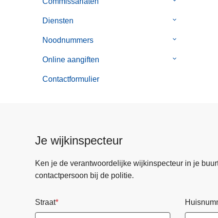
Commissariaten
Submenu
Je
van
buurtinformat
Diensten
Submenu
Commissaria
van
Noodnummers
Submenu
Diensten
van
Online aangiften
Submenu
Noodnummer
van
Contactformulier
Online
aangiften
Je wijkinspecteur
Ken je de verantwoordelijke wijkinspecteur in je buurt? 
contactpersoon bij de politie.
Straat
Huisnum