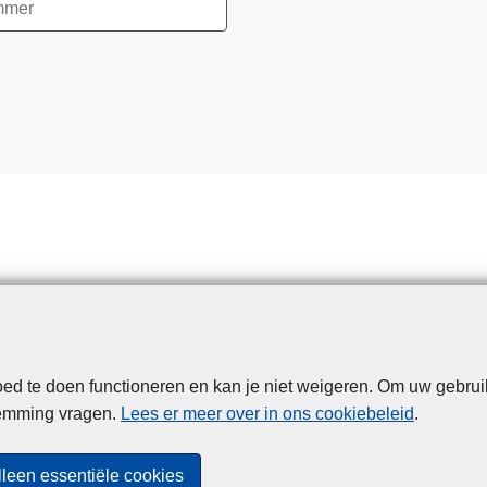
d te doen functioneren en kan je niet weigeren. Om uw gebrui
Disclaimer
Privacy
Cookies
Toegankelijkheid
temming vragen.
Lees er meer over in ons cookiebeleid
.
© 2026 Politie.be
lleen essentiële cookies