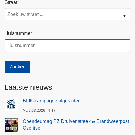
c
Straat
o
n
▼
t
r
Huisnummer
o
l
e
e
r
t
o
Laatste nieuws
p
1
BLIK-campagne afgesloten
0
Ma 9.03.2026 - 9:47
e
n
Opendeurdag PZ Druivenstreek & Brandweerpost
Overijse
1