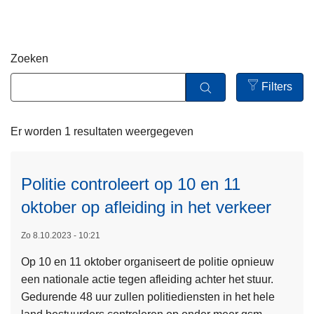
n
h
o
Zoeken
u
d
Filters
g
Open
a
filters
Er worden 1 resultaten weergegeven
a
n
Politie controleert op 10 en 11
oktober op afleiding in het verkeer
Zo 8.10.2023 - 10:21
Op 10 en 11 oktober organiseert de politie opnieuw
een nationale actie tegen afleiding achter het stuur.
Gedurende 48 uur zullen politiediensten in het hele
L