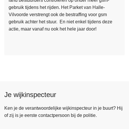
land bestuurders controleren op onder meer gsm-
e
gebruik tijdens het rijden. Het Parket van Halle-
e
Vilvoorde verstrengt ook de bestraffing voor gsm
s
gebruik achter het stuur. En niet enkel tijdens deze
m
actie, maar vanaf nu ook het hele jaar door!
e
e
r
o
v
e
r
P
o
Je wijkinspecteur
l
i
t
Ken je de verantwoordelijke wijkinspecteur in je buurt? Hij
i
of zij is je eerste contactpersoon bij de politie.
e