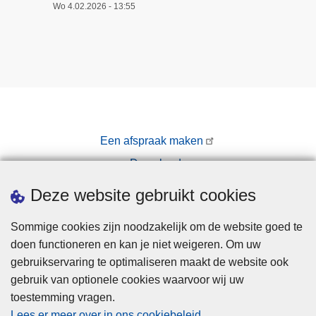
1
Wo 4.02.2026 - 13:55
o
k
t
o
b
e
r
Een afspraak maken
o
p
Downloads
a
Pers
Deze website gebruikt cookies
f
l
Sommige cookies zijn noodzakelijk om de website goed te
e
doen functioneren en kan je niet weigeren. Om uw
i
gebruikservaring te optimaliseren maakt de website ook
d
gebruik van optionele cookies waarvoor wij uw
i
toestemming vragen.
Disclaimer
n
Lees er meer over in ons cookiebeleid
.