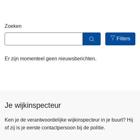
n
h
o
Zoeken
u
d
Filters
g
Open
a
filters
Er zijn momenteel geen nieuwsberichten.
a
n
Je wijkinspecteur
Ken je de verantwoordelijke wijkinspecteur in je buurt? Hij
of zij is je eerste contactpersoon bij de politie.