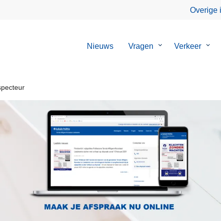
Overige 
Nieuws
Vragen
Submenu
Verkeer
Sub
van
van
Vragen
Verk
specteur