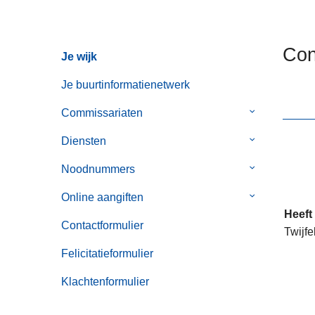
n
h
o
Con
Je wijk
u
d
Je buurtinformatienetwerk
g
Commissariaten
Submenu
a
van
a
Diensten
Submenu
Commissaria
n
van
Noodnummers
Submenu
Diensten
van
Online aangiften
Submenu
Noodnummer
Heeft
van
Contactformulier
Twijfe
Online
aangiften
Felicitatieformulier
Klachtenformulier