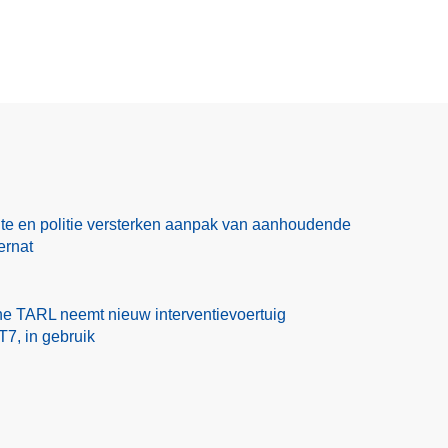
te en politie versterken aanpak van aanhoudende
ernat
one TARL neemt nieuw interventievoertuig
7, in gebruik