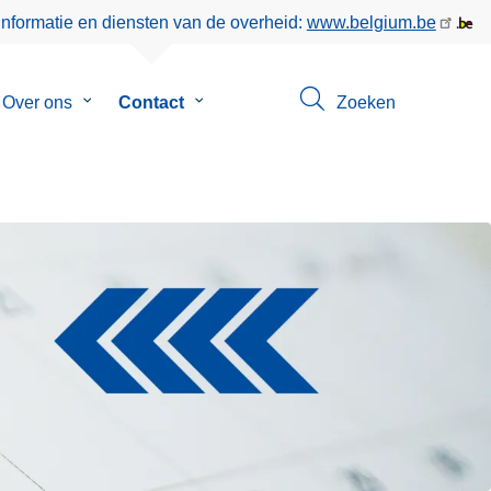
informatie en diensten van de overheid:
www.belgium.be
menu
Over ons
Submenu
Contact
Submenu
Zoeken
van
van
eer
Over
Contact
ons