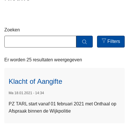
n
h
o
u
Zoeken
d
g
Filters
a
Open
a
filters
Er worden 25 resultaten weergegeven
L
n
e
e
Klacht of Aangifte
s
m
Ma 18.01.2021 - 14:34
e
PZ TARL start vanaf 01 februari 2021 met Onthaal op
e
Afspraak binnen de Wijkpolitie
r
o
v