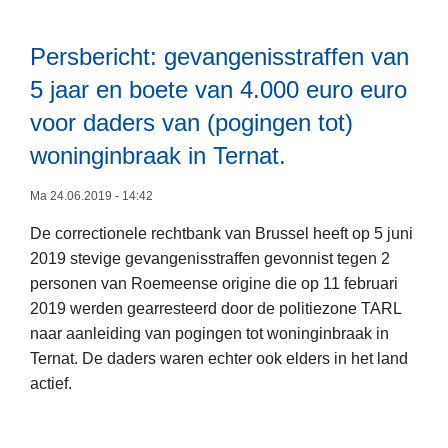
e
r
Persbericht: gevangenisstraffen van
K
5 jaar en boete van 4.000 euro euro
l
a
voor daders van (pogingen tot)
c
woninginbraak in Ternat.
h
t
Ma 24.06.2019 - 14:42
o
De correctionele rechtbank van Brussel heeft op 5 juni
f
2019 stevige gevangenisstraffen gevonnist tegen 2
L
A
personen van Roemeense origine die op 11 februari
e
a
2019 werden gearresteerd door de politiezone TARL
e
n
naar aanleiding van pogingen tot woninginbraak in
s
g
Ternat. De daders waren echter ook elders in het land
m
i
actief.
e
f
e
t
r
e