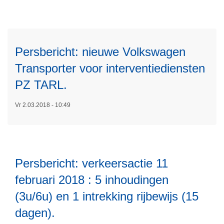
o
L
v
e
e
e
r
Persbericht: nieuwe Volkswagen
s
P
Transporter voor interventiediensten
m
e
e
r
PZ TARL.
e
s
r
b
Vr 2.03.2018 - 10:49
o
e
v
r
e
i
L
r
c
e
Persbericht: verkeersactie 11
P
h
e
februari 2018 : 5 inhoudingen
e
t
s
r
:
(3u/6u) en 1 intrekking rijbewijs (15
m
s
g
e
dagen).
b
e
e