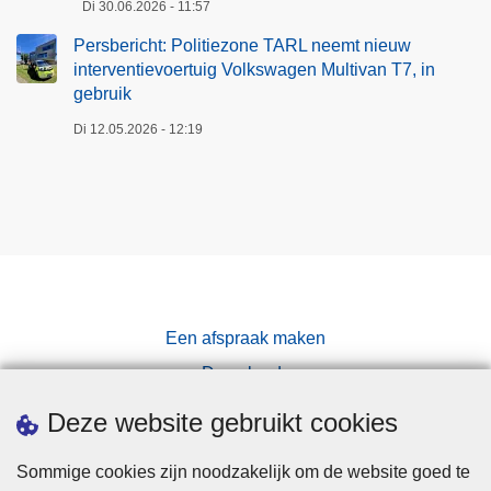
d
e
a
Di 30.06.2026 - 11:57
g
0
r
e
a
n
c
e
1
Persbericht: Politiezone TARL neemt nieuw
n
r
g
s
h
interventievoertuig Volkswagen Multivan T7, in
i
7
a
s
e
t
t
gebruik
n
t
c
n
a
v
s
Di 12.05.2026 - 12:19
.
h
)
a
o
p
e
.
n
e
e
p
d
r
c
p
e
t
t
i
b
u
e
n
e
i
u
g
l
g
r
e
a
e
Een afspraak maken
s
n
s
n
e
Downloads
-
t
n
Pers
6
i
Deze website gebruikt cookies
e
i
n
e
n
g
Sommige cookies zijn noodzakelijk om de website goed te
n