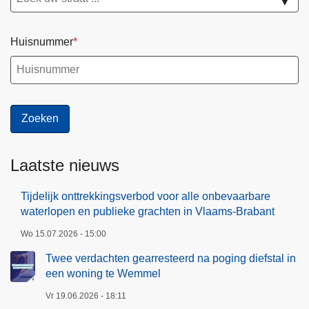
h
▼
t
:
Huisnummer
C
a
n
n
a
b
i
Laatste nieuws
s
p
Tijdelijk onttrekkingsverbod voor alle onbevaarbare
l
waterlopen en publieke grachten in Vlaams-Brabant
a
Wo 15.07.2026 - 15:00
n
Twee verdachten gearresteerd na poging diefstal in
t
een woning te Wemmel
a
g
Vr 19.06.2026 - 18:11