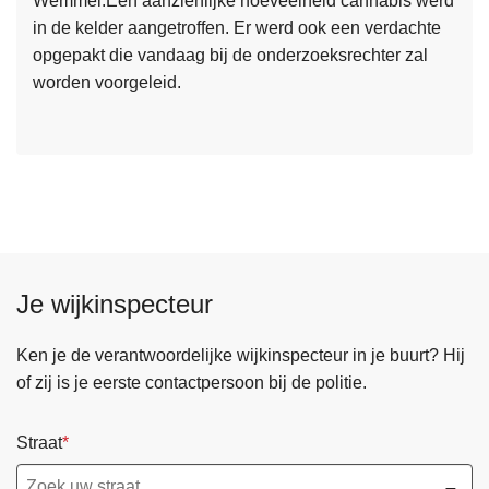
Wemmel.Een aanzienlijke hoeveelheid cannabis werd
s
in de kelder aangetroffen. Er werd ook een verdachte
m
opgepakt die vandaag bij de onderzoeksrechter zal
e
worden voorgeleid.
e
r
o
v
e
r
P
e
Je wijkinspecteur
r
s
b
Ken je de verantwoordelijke wijkinspecteur in je buurt? Hij
e
of zij is je eerste contactpersoon bij de politie.
r
i
Straat
c