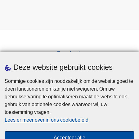
e
o
n
t
d
e
k
Downloads
t
Pers
Deze website gebruikt cookies
Sommige cookies zijn noodzakelijk om de website goed te
doen functioneren en kan je niet weigeren. Om uw
gebruikservaring te optimaliseren maakt de website ook
gebruik van optionele cookies waarvoor wij uw
toestemming vragen.
Disclaimer
Lees er meer over in ons cookiebeleid
.
Privacy
Cookies
Accepteer alle