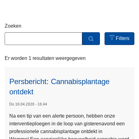
n
h
o
Zoeken
u
d
Filters
g
Open
a
filters
Er worden 1 resultaten weergegeven
a
n
Persbericht: Cannabisplantage
ontdekt
Do 16.04.2020 - 16:44
Na een tip van een alerte persoon, hebben onze
L
interventieploegen in de loop van gisterenavond een
e
professionele cannabisplantage ontdekt in
e