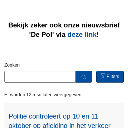
n
h
o
Bekijk zeker ook onze nieuwsbrief
u
d
'De Pol' via
deze link
!
g
a
a
n
Zoeken
Filters
Open
filters
Er worden 12 resultaten weergegeven
L
Politie controleert op 10 en 11
e
oktober op afleiding in het verkeer
e