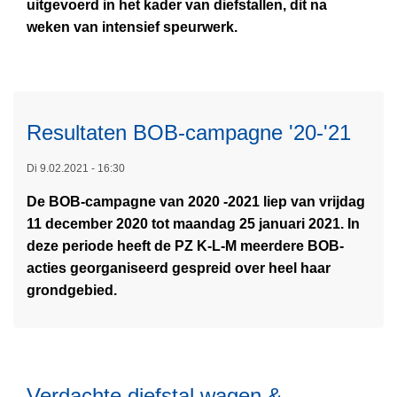
e
uitgevoerd in het kader van diefstallen, dit na
e
n
b
p
weken van intensief speurwerk.
r
a
r
t
o
a
a
i
v
r
a
e
e
s
k
v
r
Resultaten BOB-campagne '20-'21
c
o
L
V
h
e
e
e
Di 9.02.2021 - 16:30
o
r
e
r
o
t
De BOB-campagne van 2020 -2021 liep van vrijdag
s
s
l
u
11 december 2020 tot maandag 25 januari 2021. In
m
c
"
i
deze periode heeft de PZ K-L-M meerdere BOB-
e
h
g
acties georganiseerd gespreid over heel haar
e
i
v
grondgebied.
r
l
e
o
l
r
v
e
m
e
n
o
r
d
Verdachte diefstal wagen &