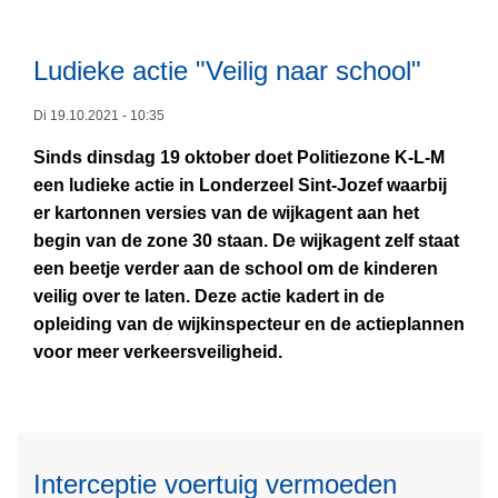
s
n
m
e
t
n
-
r
v
Ludieke actie "Veilig naar school"
u
g
2
a
t
e
v
n
Di 19.10.2021 - 10:35
b
e
2
r
Sinds dinsdag 19 oktober doet Politiezone K-L-M
L
r
,
u
een ludieke actie in Londerzeel Sint-Jozef waarbij
e
d
7
i
er kartonnen versies van de wijkagent aan het
e
a
6
k
begin van de zone 30 staan. De wijkagent zelf staat
s
c
t
a
een beetje verder aan de school om de kinderen
m
h
o
c
veilig over te laten. Deze actie kadert in de
e
t
n
h
opleiding van de wijkinspecteur en de actieplannen
e
e
c
t
voor meer verkeersveiligheid.
r
n
o
e
o
o
c
r
v
p
a
h
e
g
ï
e
r
e
n
Interceptie voertuig vermoeden
t
L
p
L