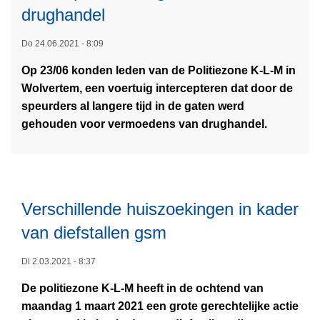
e
drughandel
s
u
a
e
i
t
d
k
e
n
Do 24.06.2021 - 8:09
u
i
t
s
H
u
e
p
Op 23/06 konden leden van de Politiezone K-L-M in
m
a
r
k
o
Wolvertem, een voertuig intercepteren dat door de
e
m
e
g
speurders al langere tijd in de gaten werd
e
m
a
i
gehouden voor vermoedens van drughandel.
r
e
c
n
o
t
g
v
i
d
e
e
i
r
Verschillende huiszoekingen in kader
"
e
I
L
V
van diefstallen gsm
f
n
e
e
s
t
e
Di 2.03.2021 - 8:37
i
t
e
s
l
a
r
De politiezone K-L-M heeft in de ochtend van
m
i
l
c
maandag 1 maart 2021 een grote gerechtelijke actie
e
g
-