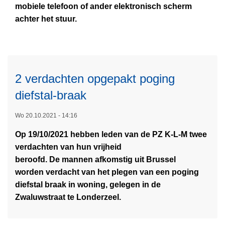
i
2
-
mobiele telefoon of ander elektronisch scherm
e
n
a
M
achter het stuur.
r
h
r
b
o
e
r
e
v
t
e
w
e
v
s
i
r
e
2 verdachten opgepakt poging
t
j
A
r
a
s
diefstal-braak
c
k
t
t
t
L
e
i
Wo 20.10.2021 - 14:16
m
i
e
e
e
e
e
Op 19/10/2021 hebben leden van de PZ K-L-M twee
e
r
s
t
t
verdachten van hun vrijheid
s
e
e
e
beroofd. De mannen afkomstig uit Brussel
m
n
e
g
worden verdacht van het plegen van een poging
e
v
n
e
diefstal braak in woning, gelegen in de
e
o
z
n
Zwaluwstraat te Londerzeel.
r
n
i
g
o
d
j
s
v