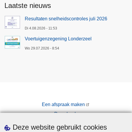
s
Laatste nieuws
a
m
f
Resultaten snelheidscontroles juli 2026
p
e
Di 4.08.2026 - 11:53
r
Voertuigenzegening Londerzeel
s
i
Wo 29.07.2026 - 8:54
n
g
o
p
g
e
p
Een afspraak maken
a
Downloads
k
t
Pers
Deze website gebruikt cookies