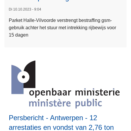
s
Di 10.10.2023 - 9:04
m
Parket Halle-Vilvoorde verstrengt bestraffing gsm-
e
gebruik achter het stuur met intrekking rijbewijs voor
e
15 dagen
r
o
v
e
r
P
o
l
i
t
i
e
Persbericht - Antwerpen - 12
c
arrestaties en vondst van 2,76 ton
o