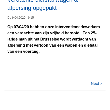
e
R
e
afpersing opgepakt
d
e
h
L
e
s
u
e
Do 9.04.2020 - 9:15
n
u
i
e
d
l
s
Op 07/04/20 hebben onze interventiemedewerkers
s
r
t
z
een verdachte van zijn vrijheid beroofd. Een 25-
m
u
a
o
jarige man uit het Brusselse wordt verdacht van
e
g
t
e
afpersing met vertoon van een wapen en diefstal
e
h
e
k
van een voertuig.
r
a
n
i
o
n
B
n
v
d
O
g
e
e
B
e
r
l
-
n
V
V
Next >
c
i
e
o
a
n
r
l
m
k
d
g
p
a
a
e