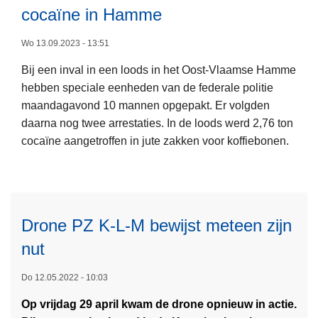
cocaïne in Hamme
n
L
t
e
Wo 13.09.2023 - 13:51
r
e
o
Bij een inval in een loods in het Oost-Vlaamse Hamme
s
l
hebben speciale eenheden van de federale politie
m
e
maandagavond 10 mannen opgepakt. Er volgden
e
e
daarna nog twee arrestaties. In de loods werd 2,76 ton
e
r
cocaïne aangetroffen in jute zakken voor koffiebonen.
r
t
o
o
v
p
e
1
r
Drone PZ K-L-M bewijst meteen zijn
0
P
nut
e
e
L
n
r
e
Do 12.05.2022 - 10:03
1
s
e
1
b
Op vrijdag 29 april kwam de drone opnieuw in actie.
s
o