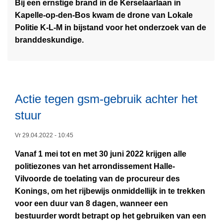
e
Bij een ernstige brand in de Kerselaarlaan in
m
k
r
Kapelle-op-den-Bos kwam de drone van Lokale
e
t
i
Politie K-L-M in bijstand voor het onderzoek van de
e
o
c
branddeskundige.
r
b
h
o
e
t
v
r
-
e
o
A
r
Actie tegen gsm-gebruik achter het
p
n
D
a
t
stuur
r
f
w
o
l
Vr 29.04.2022 - 10:45
e
n
e
r
e
Vanaf 1 mei tot en met 30 juni 2022 krijgen alle
L
i
p
P
politiezones van het arrondissement Halle-
e
d
e
Z
Vilvoorde de toelating van de procureur des
e
i
n
K
Konings, om het rijbewijs onmiddellijk in te trekken
s
n
-
-
voor een duur van 8 dagen, wanneer een
m
g
1
L
bestuurder wordt betrapt op het gebruiken van een
e