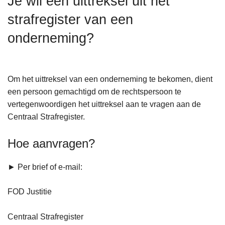
Je wil een uittreksel uit het
n
strafregister van een
h
o
onderneming?
u
d
g
Om het uittreksel van een onderneming te bekomen, dient
a
een persoon gemachtigd om de rechtspersoon te
a
vertegenwoordigen het uittreksel aan te vragen aan de
n
Centraal Strafregister.
Hoe aanvragen?
► Per brief of e-mail:
FOD Justitie
Centraal Strafregister