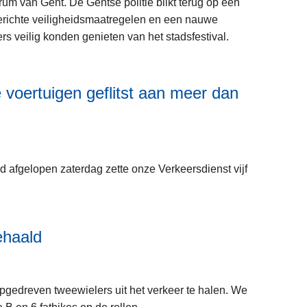
m
m van Gent. De Gentse politie blikt terug op een
e
 gerichte veiligheidsmaatregelen en een nauwe
e
s veilig konden genieten van het stadsfestival.
r
o
L
v
 voertuigen geflitst aan meer dan
e
e
e
r
s
P
m
o
e
d afgelopen zaterdag zette onze Verkeersdienst vijf
l
e
i
r
t
o
i
v
ehaald
L
e
e
e
b
r
e
l
T
s
opgedreven tweewielers uit het verkeer te halen. We
i
e