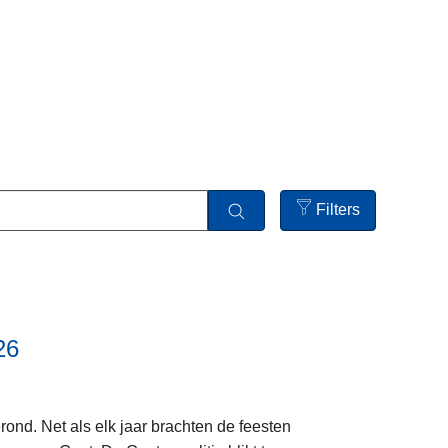
Filters
Open
filters
26
L
e
e
s
ond. Net als elk jaar brachten de feesten