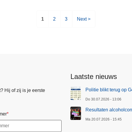
H
1
P
2
P
3
V
Next >
u
a
a
o
i
g
g
l
d
i
i
g
i
n
n
e
g
a
a
n
e
d
p
e
Laatste nieuws
a
p
g
a
Politie blikt terug op
Hij of zij is je eerste
i
g
Do 30.07.2026 - 13:06
n
i
a
n
Resultaten alcoholcon
mer
a
Ma 20.07.2026 - 15:45