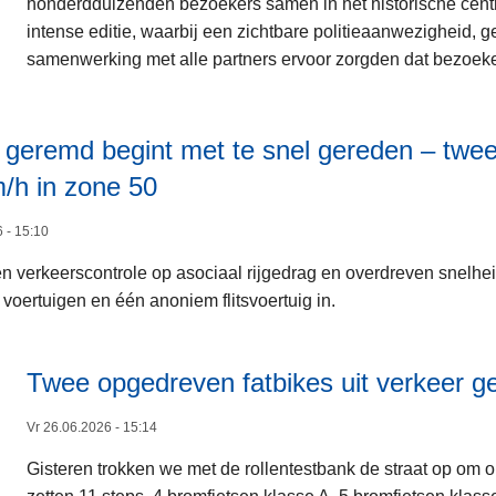
honderdduizenden bezoekers samen in het historische centru
intense editie, waarbij een zichtbare politieaanwezigheid,
samenwerking met alle partners ervoor zorgden dat bezoeker
t geremd begint met te snel gereden – twee
/h in zone 50
 - 15:10
n verkeerscontrole op asociaal rijgedrag en overdreven snelhei
voertuigen en één anoniem flitsvoertuig in.
Twee opgedreven fatbikes uit verkeer g
Vr 26.06.2026 - 15:14
Gisteren trokken we met de rollentestbank de straat op om 