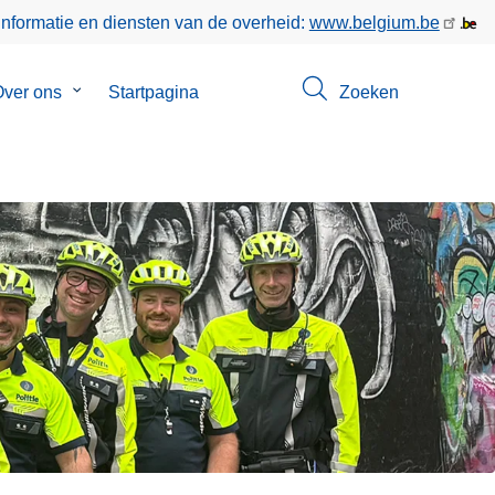
informatie en diensten van de overheid:
www.belgium.be
enu
ver ons
Submenu
Startpagina
Zoeken
van
ct
Over
ons