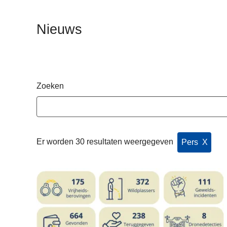
n
h
Nieuws
o
u
d
g
a
Zoeken
a
n
Er worden 30 resultaten weergegeven
Pers
Clear P
X