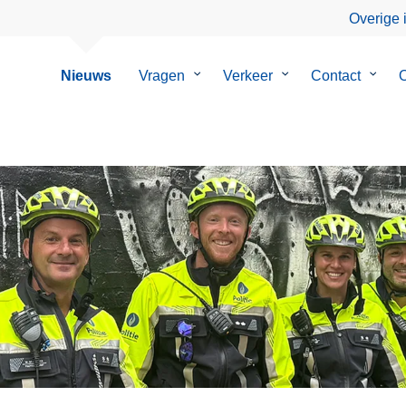
Overige 
Nieuws
Vragen
Submenu
Verkeer
Submenu
Contact
Subm
O
van
van
van
Vragen
Verkeer
Conta