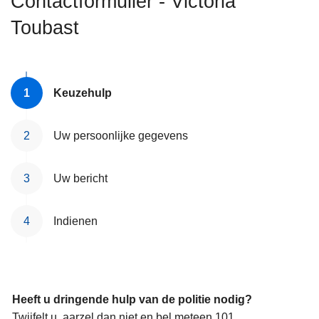
Contactformulier - Victoria
n
Toubast
h
o
u
d
Keuzehulp
g
a
a
Uw persoonlijke gegevens
n
Uw bericht
Indienen
Heeft u dringende hulp van de politie nodig?
Twijfelt u, aarzel dan niet en bel meteen 101.