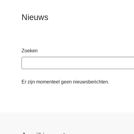
n
h
Nieuws
o
u
d
g
a
Zoeken
a
n
Er zijn momenteel geen nieuwsberichten.