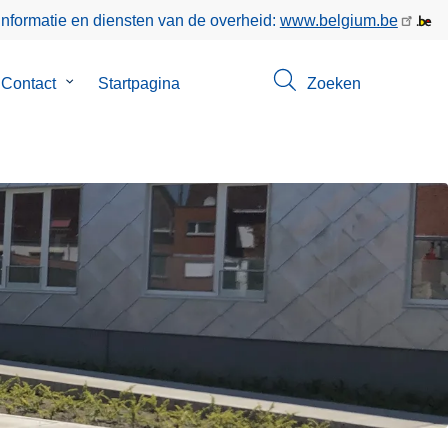
informatie en diensten van de overheid:
www.belgium.be
menu
Contact
Submenu
Startpagina
Zoeken
van
Contact