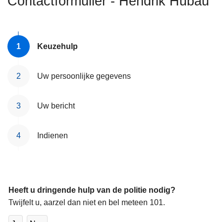
Contactformulier - Hendrik Hubau
n
h
o
u
Keuzehulp
d
g
Uw persoonlijke gegevens
a
a
Uw bericht
n
Indienen
Heeft u dringende hulp van de politie nodig?
Twijfelt u, aarzel dan niet en bel meteen 101.