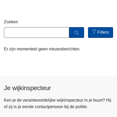
n
h
o
Zoeken
u
d
Filters
g
Open
a
filters
Er zijn momenteel geen nieuwsberichten.
a
n
Je wijkinspecteur
Ken je de verantwoordelijke wijkinspecteur in je buurt? Hij
of zij is je eerste contactpersoon bij de politie.