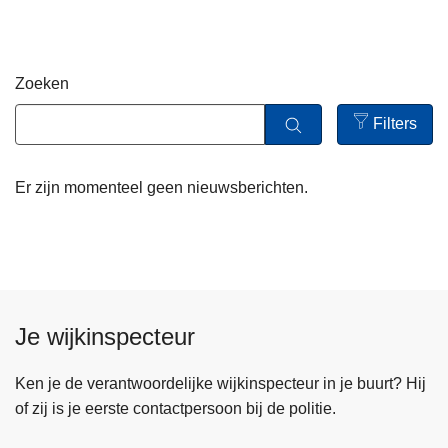
n
h
o
Zoeken
u
d
Filters
g
Open
a
filters
Er zijn momenteel geen nieuwsberichten.
a
n
Je wijkinspecteur
Ken je de verantwoordelijke wijkinspecteur in je buurt? Hij
of zij is je eerste contactpersoon bij de politie.