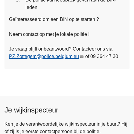
L
leden
e
Geïnteresseerd om een BIN op te starten ?
e
s
Neem contact op met je lokale politie !
m
e
Je vraag blijft onbeantwoord? Contacteer ons via
e
PZ.Zottegem@police.belgium.eu
of 09 364 47 30
r
o
v
e
r
B
I
Je wijkinspecteur
N
Ken je de verantwoordelijke wijkinspecteur in je buurt? Hij
of zij is je eerste contactpersoon bij de politie.