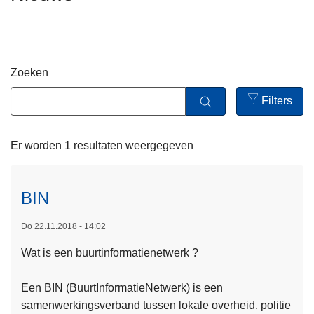
n
h
o
u
Zoeken
d
g
Filters
a
Open
a
filters
Er worden 1 resultaten weergegeven
n
BIN
Do 22.11.2018 - 14:02
Wat is een buurtinformatienetwerk ?
Een BIN (BuurtInformatieNetwerk) is een
samenwerkingsverband tussen lokale overheid, politie