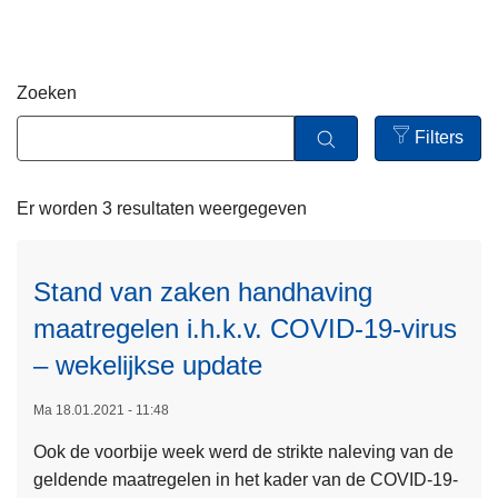
n
h
o
Zoeken
u
d
Filters
g
Open
a
filters
Er worden 3 resultaten weergegeven
a
n
Stand van zaken handhaving
maatregelen i.h.k.v. COVID-19-virus
– wekelijkse update
Ma 18.01.2021 - 11:48
Ook de voorbije week werd de strikte naleving van de
geldende maatregelen in het kader van de COVID-19-