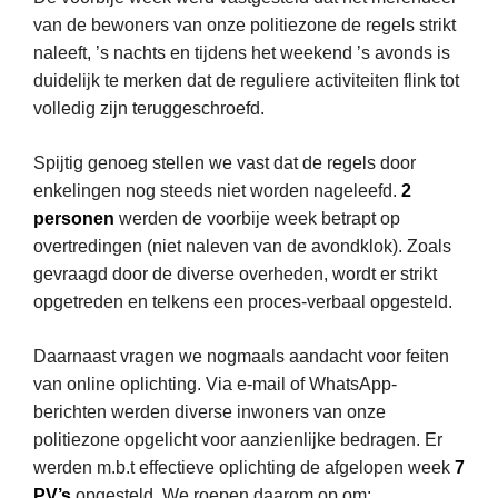
a
van de bewoners van onze politiezone de regels strikt
n
naleeft, ’s nachts en tijdens het weekend ’s avonds is
z
duidelijk te merken dat de reguliere activiteiten flink tot
a
volledig zijn teruggeschroefd.
k
e
Spijtig genoeg stellen we vast dat de regels door
n
enkelingen nog steeds niet worden nageleefd.
2
h
personen
werden de voorbije week betrapt op
a
overtredingen (niet naleven van de avondklok). Zoals
n
gevraagd door de diverse overheden, wordt er strikt
d
opgetreden en telkens een proces-verbaal opgesteld.
h
a
Daarnaast vragen we nogmaals aandacht voor feiten
v
van online oplichting. Via e-mail of WhatsApp-
i
berichten werden diverse inwoners van onze
n
politiezone opgelicht voor aanzienlijke bedragen. Er
g
werden m.b.t effectieve oplichting de afgelopen week
7
m
PV’s
opgesteld. We roepen daarom op om: