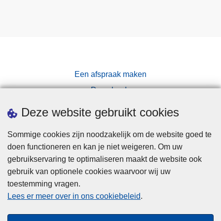
E
-
R
v
W
i
A
r
C
u
H
s
Een afspraak maken
T
–
T
Downloads
w
O
Pers
e
Deze website gebruikt cookies
E
k
N
e
Sommige cookies zijn noodzakelijk om de website goed te
A
l
doen functioneren en kan je niet weigeren. Om uw
M
i
gebruikservaring te optimaliseren maakt de website ook
E
j
gebruik van optionele cookies waarvoor wij uw
V
k
toestemming vragen.
Disclaimer
A
s
Lees er meer over in ons cookiebeleid
.
N
Privacy
e
F
Cookies
u