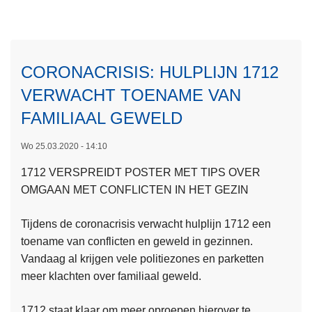
o
e
v
l
e
i
r
j
CORONACRISIS: HULPLIJN 1712
S
k
VERWACHT TOENAME VAN
t
s
a
FAMILIAAL GEWELD
e
n
u
d
Wo 25.03.2020 - 14:10
p
v
d
1712 VERSPREIDT POSTER MET TIPS OVER
a
a
OMGAAN MET CONFLICTEN IN HET GEZIN
n
t
z
e
Tijdens de coronacrisis verwacht hulplijn 1712 een
a
toename van conflicten en geweld in gezinnen.
k
Vandaag al krijgen vele politiezones en parketten
e
meer klachten over familiaal geweld.
L
n
e
h
1712 staat klaar om meer oproepen hierover te
e