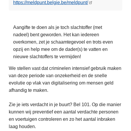
https://meldpunt.belgie.be/meldpunt/
C
O
V
I
Aangifte te doen als je toch slachtoffer (met
D
nadeel) bent geworden. Het kan iedereen
-
overkomen, zet je schaamtegevoel en trots even
1
opzij en help mee om de dader(s) te vatten en
9
nieuwe slachtoffers te vermijden!
-
We stellen vast dat criminelen intensief gebruik maken
v
van deze periode van onzekerheid en de snelle
L
i
evolutie op vlak van digitalisering om mensen geld
e
r
afhandig te maken.
e
u
s
s
Zie je iets verdacht in je buurt? Bel 101. Op die manier
m
–
kunnen wij preventief een aantal verdachte personen
e
w
en voertuigen controleren en zo het aantal inbraken
e
e
laag houden.
r
k