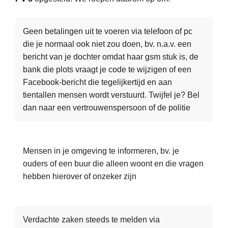
a
a
Geen betalingen uit te voeren via telefoon of pc
t
die je normaal ook niet zou doen, bv. n.a.v. een
r
bericht van je dochter omdat haar gsm stuk is, de
e
bank die plots vraagt je code te wijzigen of een
g
Facebook-bericht die tegelijkertijd en aan
e
tientallen mensen wordt verstuurd. Twijfel je? Bel
l
dan naar een vertrouwenspersoon of de politie
e
n
i
.
Mensen in je omgeving te informeren, bv. je
h
ouders of een buur die alleen woont en die vragen
.
hebben hierover of onzeker zijn
k
.
v
Verdachte zaken steeds te melden via
.