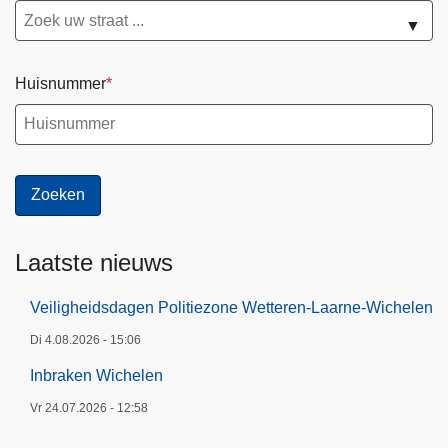
e
S
▼
n
I
i
S
Huisnummer
.
:
h
H
.
U
k
L
.
P
v
L
.
I
Laatste nieuws
C
J
O
N
Veiligheidsdagen Politiezone Wetteren-Laarne-Wichelen
V
1
I
Di 4.08.2026 - 15:06
7
D
1
Inbraken Wichelen
-
2
Vr 24.07.2026 - 12:58
1
V
9