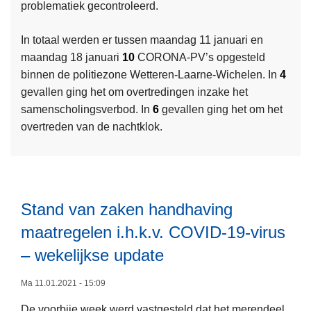
problematiek gecontroleerd.
L
e
In totaal werden er tussen maandag 11 januari en
e
maandag 18 januari
10
CORONA-PV’s opgesteld
s
binnen de politiezone Wetteren-Laarne-Wichelen. In
4
m
gevallen ging het om overtredingen inzake het
e
samenscholingsverbod. In
6
gevallen ging het om het
e
overtreden van de nachtklok.
r
o
v
e
r
Stand van zaken handhaving
S
maatregelen i.h.k.v. COVID-19-virus
t
a
– wekelijkse update
n
d
Ma 11.01.2021 - 15:09
v
De voorbije week werd vastgesteld dat het merendeel