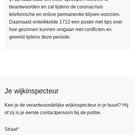
a
beantwoorden en zal tijdens de coronacrisis
s
n
telefonische en online permanentie blijven voorzien.
m
d
Daarnaast ontwikkelde 1712 een poster met tips over
e
h
hoe gezinnen kunnen omgaan met conflicten en
e
a
geweld tijdens deze periode.
r
v
o
i
v
n
e
g
r
m
C
a
O
a
Je wijkinspecteur
R
t
O
r
N
Ken je de verantwoordelijke wijkinspecteur in je buurt? Hij
e
A
of zij is je eerste contactpersoon bij de politie.
g
C
e
R
Straat
l
I