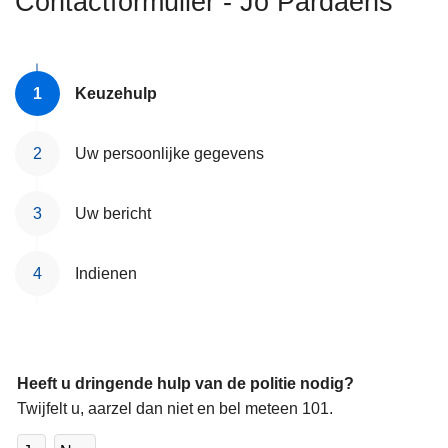
Contactformulier - Jo Pardaens
n
h
o
u
Keuzehulp
d
g
Uw persoonlijke gegevens
a
a
Uw bericht
n
Indienen
Heeft u dringende hulp van de politie nodig?
Twijfelt u, aarzel dan niet en bel meteen 101.