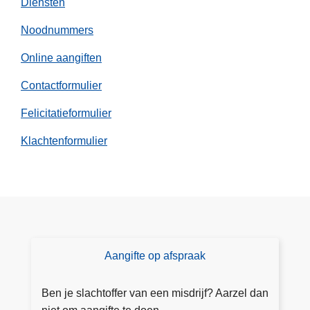
Diensten
i
z
g
i
Noodnummers
m
j
e
Online aangiften
n
i
.
Contactformulier
s
j
Felicitatieformulier
e
Klachtenformulier
Aangifte op afspraak
D
o
e
Ben je slachtoffer van een misdrijf? Aarzel dan
a