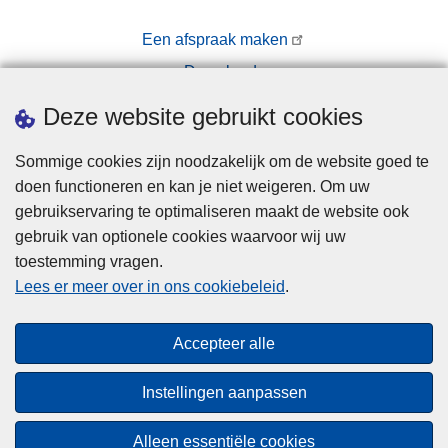
e
o
n
Een afspraak maken
r
Downloads
w
e
Pers
Deze website gebruikt cookies
r
p
Sommige cookies zijn noodzakelijk om de website goed te
e
doen functioneren en kan je niet weigeren. Om uw
n
gebruikservaring te optimaliseren maakt de website ook
gebruik van optionele cookies waarvoor wij uw
toestemming vragen.
Disclaimer
Lees er meer over in ons cookiebeleid
.
Privacy
Cookies
Accepteer alle
Toegankelijkheid
Instellingen aanpassen
© 2026 Politie.be
Alleen essentiële cookies