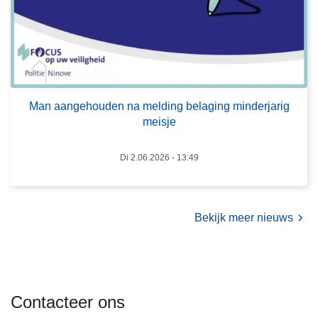
a
d
n
e
g
c
e
h
h
i
o
p
Man aangehouden na melding belaging minderjarig
u
g
meisje
d
e
e
g
Di 2.06.2026 - 13:49
n
e
n
v
a
e
m
Bekijk meer nieuws
n
e
s
l
v
d
a
i
n
Contacteer ons
n
j