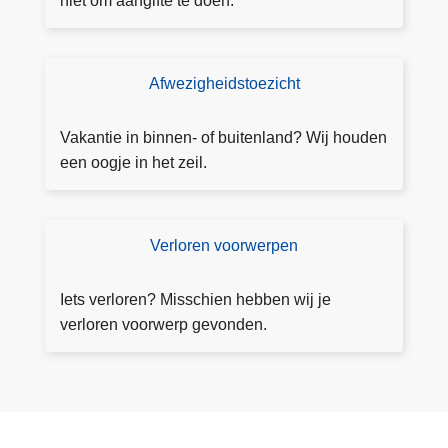
niet om aangifte te doen.
a
n
g
Afwezigheidstoezicht
T
ift
o
e
e
Vakantie in binnen- of buitenland? Wij houden
z
een oogje in het zeil.
i
c
h
Verloren voorwerpen
V
t
e
a
rl
Iets verloren? Misschien hebben wij je
a
o
verloren voorwerp gevonden.
n
r
v
e
r
n
a
v
g
o