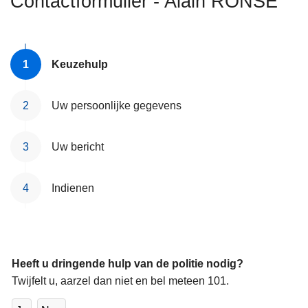
Contactformulier - Alain RONSE
n
h
o
u
Keuzehulp
d
g
Uw persoonlijke gegevens
a
a
Uw bericht
n
Indienen
Heeft u dringende hulp van de politie nodig?
Twijfelt u, aarzel dan niet en bel meteen 101.