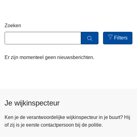
n
h
o
Zoeken
u
d
Filters
g
Open
a
filters
Er zijn momenteel geen nieuwsberichten.
a
n
Je wijkinspecteur
Ken je de verantwoordelijke wijkinspecteur in je buurt? Hij
of zij is je eerste contactpersoon bij de politie.