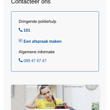
Contacteer ons
u
r
Dringende politiehulp
B
101
e
Een afspraak maken
l
Algemene informatie
B
089 47 47 47
e
l
L
e
e
s