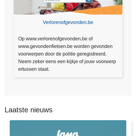
m
e
Verlorenofgevonden.be
e
r
o
Op www.verlorenofgevonden.be of
v
www.gevondenfietsen.be worden gevonden
e
voorwerpen door de politie geregistreerd.
r
Neem zeker eens een kijkje of jouw voorwerp
V
L
ertussen staat.
e
e
r
e
l
s
o
m
r
e
Laatste nieuws
e
e
n
r
o
o