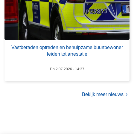
a
g
s
s
t
l
b
a
e
b
r
o
a
o
Vastberaden optreden en behulpzame buurtbewoner
leiden tot arrestatie
d
p
e
i
n
n
Do 2.07.2026 - 14:37
o
B
p
i
t
l
Bekijk meer nieuws
r
z
e
e
d
n
e
n