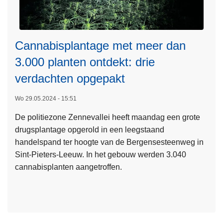
Cannabisplantage met meer dan
3.000 planten ontdekt: drie
verdachten opgepakt
Wo 29.05.2024 - 15:51
L
De politiezone Zennevallei heeft maandag een grote
e
drugsplantage opgerold in een leegstaand
e
handelspand ter hoogte van de Bergensesteenweg in
s
Sint-Pieters-Leeuw. In het gebouw werden 3.040
m
cannabisplanten aangetroffen.
e
e
r
o
v