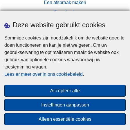
Een afspraak maken
n
Downloads
t
e
Pers
Deze website gebruikt cookies
n
o
Sommige cookies zijn noodzakelijk om de website goed te
n
doen functioneren en kan je niet weigeren. Om uw
t
gebruikservaring te optimaliseren maakt de website ook
d
gebruik van optionele cookies waarvoor wij uw
e
toestemming vragen.
Disclaimer
k
Lees er meer over in ons cookiebeleid
.
t
Privacy
:
Cookies
Accepteer alle
d
Toegankelijkheid
r
Instellingen aanpassen
i
© 2026 Politie.be
e
Alleen essentiële cookies
v
e