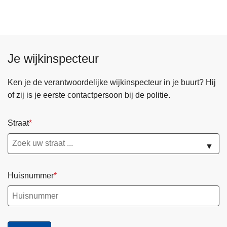
e
r
C
a
Je wijkinspecteur
n
n
a
Ken je de verantwoordelijke wijkinspecteur in je buurt? Hij
b
of zij is je eerste contactpersoon bij de politie.
i
s
Straat
p
l
▼
a
n
Huisnummer
t
a
g
e