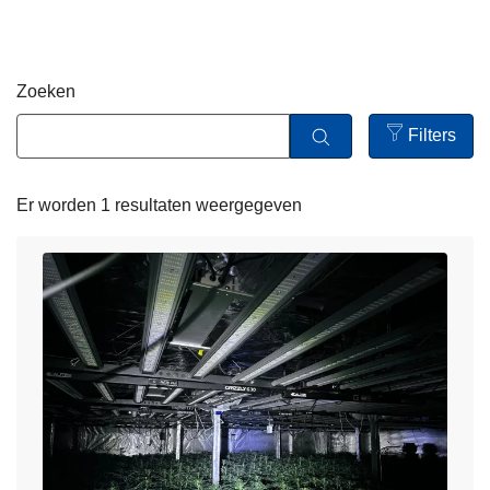
n
h
o
Zoeken
u
d
Filters
g
Open
a
filters
Er worden 1 resultaten weergegeven
a
n