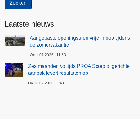
m
e
t
Laatste nieuws
m
e
Aangepaste openingsuren vrije inloop tijdens
e
de zomervakantie
r
Wo 1.07.2026 - 11:53
d
Zes maanden voltijds PROA Scorpio: gerichte
a
aanpak levert resultaten op
n
3
Do 16.07.2026 - 9:43
.
0
0
0
p
l
a