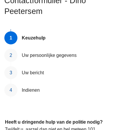
Contactformulier - Dino
n
Peetersem
h
o
u
d
Keuzehulp
g
a
a
Uw persoonlijke gegevens
n
Uw bericht
Indienen
Heeft u dringende hulp van de politie nodig?
Twijfelt u, aarzel dan niet en bel meteen 101.