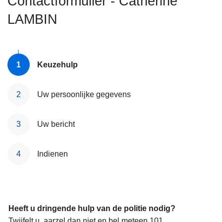
Contactformulier - Catherine
n
LAMBIN
h
o
u
d
Keuzehulp
g
a
a
Uw persoonlijke gegevens
n
Uw bericht
Indienen
Heeft u dringende hulp van de politie nodig?
Twijfelt u, aarzel dan niet en bel meteen 101.